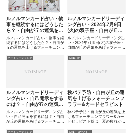
ルノルマンカード占い・物
ルノルマンカードリーディ
事を継続するにはどうした
ング占い・2024年7月9日
ら？・自由が丘の運気を上
(火)の双子座・自由が丘の
げるフォーチュンフラワー
運気をあげるフォーチュン
ルノルマンカード占い・物事を継
ルノルマンカードリーディング占
&カードセラピスト
カードセラピスト
続するにはどうしたら？・自由が
い・2024年7月9日(火)の双子座・
丘の運気を上げるフォーチュンフ
自由が丘の運気をあげるフォーチ
ラワー&カードセラピスト動画は
ュンカードセラピスト双子座につ
こちら←はじめに継続する力：幸
いて双子座の人は社交的で、コミ
カードリーディング
No11. 鞭
せの先に広がる景色筋トレでも、
ニケーション能力に長けているそ
SNSでも、どんなことでも「継
うです。好奇心も旺盛で、新しい
続する」って本当に難しいです
ことにチャレンジするの...
よ...
ルノルマンカードリーディ
秋バテ予防・自由が丘の運
ング占い・自己開示をする
気を上げるフォーチュンフ
には？・自由が丘の運気を
ラワー&カードセラピスト
あげるフォーチュンフラワ
ルノルマンカードリーディング占
秋バテ予防・自由が丘の運気を上
ー＆カードセラピスト
い・自己開示をするには？・自由
げるフォーチュンフラワー&カー
が丘の運気をあげるフォーチュン
ドセラピスト秋は、夏の疲れが出
フラワー＆カードセラピスト「ル
てくる時期。これを秋バテという
ノルマンカードリーディング占
そうです。秋バテにならないため
カードリーディング
No17. コウノトリ