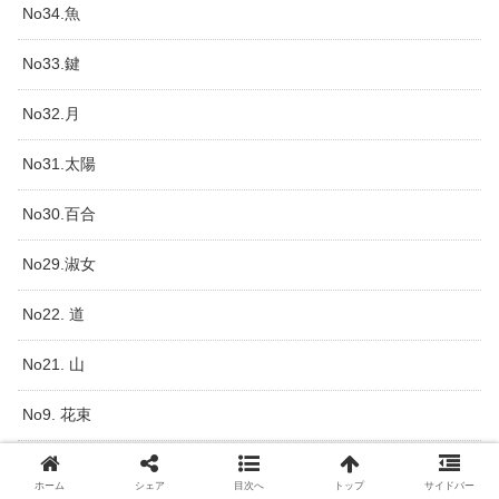
No34.魚
No33.鍵
No32.月
No31.太陽
No30.百合
No29.淑女
No22. 道
No21. 山
No9. 花束
No8. 棺
ホーム
シェア
目次へ
トップ
サイドバー