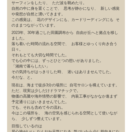
サーフィンをしたり、 ただ波を眺めたり。
自然の中に身を置くことで、 思考が静かになり、 新しい感覚
や発想が自然と湧いてきます。
この感覚は、 花のデザインにも、カードリーディングにも そ
のままつながっています。
2023年、30年過ごした田園調布から 自由が丘へと拠点を移し
ました。
落ち着いた時間の流れる空間で、 お客様とゆっくり向き合う
日々。
それもとても大切な時間でした。
でも心の中には、ずっとひとつの想いがありました。
「湘南で暮らしたい」
その気持ちがはっきりした時、 迷いはありませんでした。
今だな、と。
現在は、海まで徒歩3分の場所に 自宅サロンを構えています。
ただ、現実は少しだけドラマチックで。
物価の高騰や海外情勢の影響で、 内装工事がなかなか進まず
予定通りにはいきませんでした。
でも、それも含めて今の流れ。
今はこの場所を、 海の空気を感じられる空間として使いなが
ら、 少しずつ整えています。
目指しているのは
居心地がいい なんだか元気になる 気づいたら少し前向きにな