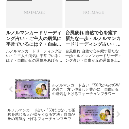
い」前回、載せたリーディングも
には？・むち・コウノトリ・太陽
なのですが先日、こちらのアトリ
「むち」は規律や努力を象徴する
エでChatGPTのセミナーを開...
ので、体を適度に動かし続ける
こ...
ルノルマンカードリーディ
台風疲れ 自然で心を癒す
ング占い・ご主人の病気に
新たな一歩・ルノルマンカ
平常でいるには？・自由が
ードリーディング占い・自
丘の運気をあげるフォーチ
由が丘の運気を上げるフォ
ルノルマンカードリーディング占
台風疲れ 自然で心を癒す新たな
ュンフラワー＆カードセラ
ーチュンフラワー&カード
い・ご主人の病気に平常でいるに
一歩・ルノルマンカードリーディ
は？・自由が丘の運気をあげるフ
ング占い・自由が丘の運気を上げ
ピスト
セラピスト
ォーチュンフラワー＆カードセラ
るフォーチュンフラワー&カード
ピストご主人が深刻な病気の疑い
セラピスト前回の超ノロノロ台風
になりました。もしかして、今ま
のせいで、私たちはストレスが溜
での生活が変わってしまうかもし
まりました。ストレスや不安を軽
れないぐらいです。でも、意外
減するためにはどうしたら？木
ルノルマンカード占い 「50代からのGW
に...
...
の過ごし方：仲良しと豊かに」自由が丘
の運気を上げるフォーチュンフラワー&
カードセラピスト
ルノルマンカード占い「50代になって孤
独を感じる人が温かくなる方法」自由が
丘の運気を上げるフォーチュンフラワー
&カードセラピスト