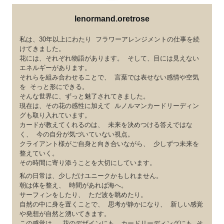
lenormand.oretrose
私は、30年以上にわたり フラワーアレンジメントの仕事を続
けてきました。
花には、それぞれ物語があります。 そして、目には見えない
エネルギーがあります。
それらを組み合わせることで、 言葉では表せない感情や空気
を そっと形にできる。
そんな世界に、ずっと魅了されてきました。
現在は、その花の感性に加えて ルノルマンカードリーディン
グも取り入れています。
カードが教えてくれるのは、 未来を決めつける答えではな
く、 今の自分が気づいていない視点。
クライアント様がご自身と向き合いながら、 少しずつ未来を
整えていく。
その時間に寄り添うことを大切にしています。
私の日常は、少しだけユニークかもしれません。
朝は体を整え、 時間があれば海へ。
サーフィンをしたり、 ただ波を眺めたり。
自然の中に身を置くことで、 思考が静かになり、 新しい感覚
や発想が自然と湧いてきます。
この感覚は、 花のデザインにも、カードリーディングにも そ