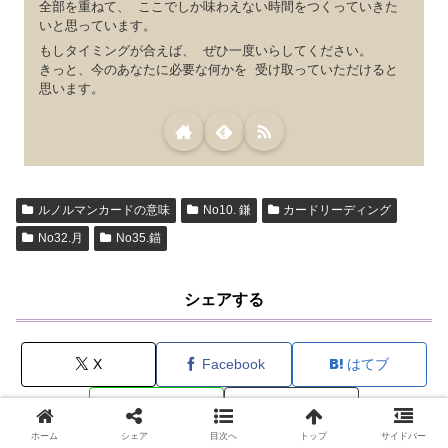
全部を重ねて、 ここでしか味わえない時間をつくっていきた
いと思っています。
もしタイミングが合えば、 ぜひ一度いらしてください。
きっと、今のあなたに必要な何かを 受け取っていただけると
思います。
ルノルマンカードの意味
No10. 鎌
カードリーディング
No32.月
No35.錨
シェアする
X
Facebook
はてブ
LINE
コピー
ホーム
シェア
目次へ
トップ
サイドバー