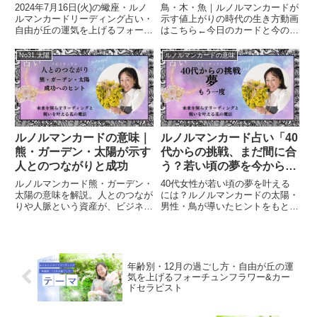
運気を上げるフォーチュン
2024年7月16日(火)の蠍座・ルノ
鳥・木・魚｜ルノルマンカードが
フラワー&カードセラピス
ルマンカードリーディング占い・
示す値上がりの時代の生き方動画
自由が丘の運気を上げるフォーチ
はこちら←今日のカードと今の空
ト
ュンフラワー&カードセラピスト
気鳥・木・魚が教えてくれるテー
蠍座（10月23日～11月21日）性
マまず、今日のルノルマンカード
No31.太陽
ルノルマンカードの意味
格: 蠍座は情熱的で神秘的、内向
は「鳥・木・魚」。鳥はニュース
的な魅力を持っています。強い意
や世の中の声。木はゆっくり育つ
志と直感力があ...
価値や信頼。魚はお金の流れや
経...
ルノルマンカードの意味｜
ルノルマンカード占い「40
熊・ガーデン・太陽が示す
代からの挑戦、まだ間に合
人とのつながりと成功
う？若い頃の夢を今から叶
えるヒント」自由が丘の運
ルノルマンカード熊・ガーデン・
40代女性が若い頃の夢を叶える
気を上げるフォーチュンフ
太陽の意味を解説。人とのつなが
には？ルノルマンカードの太陽・
りや人脈という資産が、ビジネス
男性・鳥が導いたヒントをもと
ラワー&カードセラピスト
成功へどうつながるのかを体験談
に、現実的な3つの行動を紹介し
とともに紹介します。
ます。
年齢別・12月の過ごし方・自由が丘の運
気を上げるフォーチュンフラワー&カー
ドセラピスト