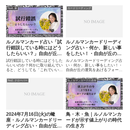
No4. 家
カードリーディング
ルノルマンカード占い「試
ルノルマンカードリーディ
行錯誤している時にはどう
ング占い・何か、新しい事
したらいい？」自由が丘の
をしたい！・自由が丘の運
運気を上げるフォーチュン
気をあげるフォーチュンフ
試行錯誤している時にはどうした
ルノルマンカードリーディング占
フラワー&カードセラピス
ラワー＆カードセラピスト
らいいのか？何かに取り組んでい
い・何か、新しい事をしたい！・
ると、どうしても「これでいいの
自由が丘の運気をあげるフォーチ
ト
か？」「もっと良いやり方がある
ュンフラワー＆カードセラピスト
のでは？」と迷うことがあります
同年代の方が多いのか？最近よく
No2. クローバー
ルノルマンカードの意味
よね。そんな時にルノルマンカー
聞かれます。現在、お仕事をされ
ドでリーディングをしてみまし
ているけれど「何か新しい事をし
た。動画はこちら←月（試行錯
たい」との事で、見てみました。
誤）...
2024年7月16日(火)の蠍
鳥・木・魚｜ルノルマンカ
座・ルノルマンカードリー
ードが示す値上がりの時代
ディング占い・自由が丘の
の生き方