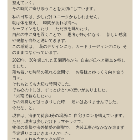
整えていく。
その時間に寄り添うことを大切にしています。
私の日常は、少しだけユニークかもしれません。
朝は体を整え、 時間があれば海へ。
サーフィンをしたり、 ただ波を眺めたり。
自然の中に身を置くことで、 思考が静かになり、 新しい感覚
や発想が自然と湧いてきます。
この感覚は、 花のデザインにも、カードリーディングにも そ
のままつながっています。
2023年、30年過ごした田園調布から 自由が丘へと拠点を移し
ました。
落ち着いた時間の流れる空間で、 お客様とゆっくり向き合う
日々。
それもとても大切な時間でした。
でも心の中には、ずっとひとつの想いがありました。
「湘南で暮らしたい」
その気持ちがはっきりした時、 迷いはありませんでした。
今だな、と。
現在は、海まで徒歩3分の場所に 自宅サロンを構えています。
ただ、現実は少しだけドラマチックで。
物価の高騰や海外情勢の影響で、 内装工事がなかなか進まず
予定通りにはいきませんでした。
でも、それも含めて今の流れ。