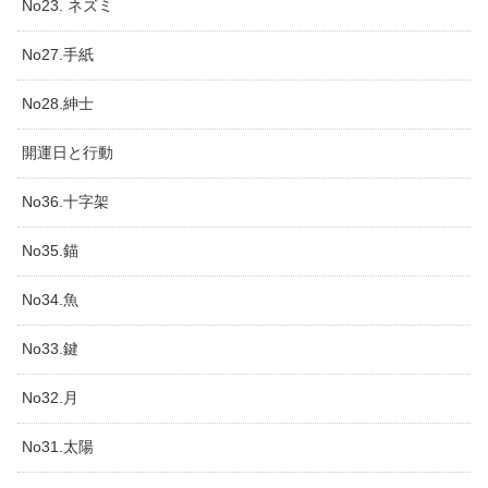
No23. ネズミ
No27.手紙
No28.紳士
開運日と行動
No36.十字架
No35.錨
No34.魚
No33.鍵
No32.月
No31.太陽