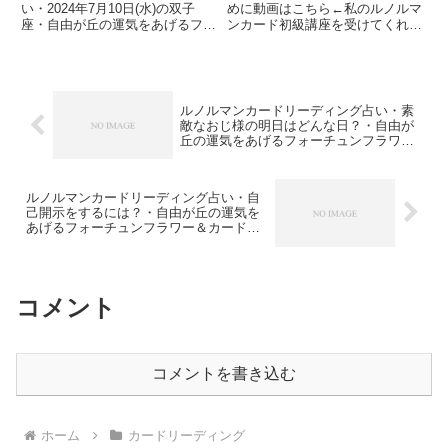
カードセラピスト
セラピスト
い・2024年7月10日(水)の双子
めに動画はこちら←私のルノルマ
座・自由が丘の運気をあげるフォ
ンカード初級講座を受けてくれた
ーチュンカードセラピスト今日は
方々へ。「ルノルマンカードを仕
蟹座について蟹座は、感受性が豊
事にしたい」「もっと学びを深め
で友人を大切にして他人にもとて
たい」と思う方が増えてきまし
も親切らしいです。ただ、敏感に
た。これは本当に嬉しいことで
なりすぎることがあるみた...
す。では、どうすればルノルマン
ルノルマンカードリーディング占い・素
カー...
敵なおじ様の明日はどんな日？・自由が
丘の運気をあげるフォーチュンフラワー
＆カードセラピスト
ルノルマンカードリーディング占い・自
己開示をするには？・自由が丘の運気を
あげるフォーチュンフラワー＆カードセ
ラピスト
コメント
コメントを書き込む
ホーム
カードリーディング