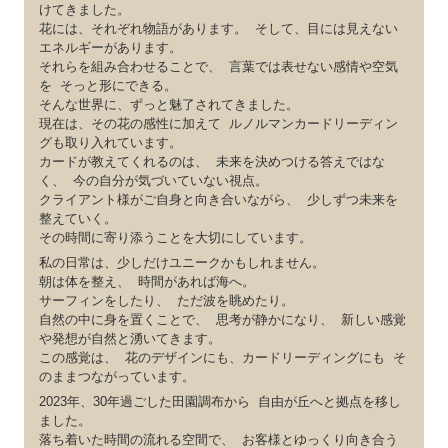
けてきました。
花には、それぞれ物語があります。 そして、目には見えない
エネルギーがあります。
それらを組み合わせることで、 言葉では表せない感情や空気
を そっと形にできる。
そんな世界に、ずっと魅了されてきました。
現在は、その花の感性に加えて ルノルマンカードリーディン
グも取り入れています。
カードが教えてくれるのは、 未来を決めつける答えではな
く、 今の自分が気づいていない視点。
クライアント様がご自身と向き合いながら、 少しずつ未来を
整えていく。
その時間に寄り添うことを大切にしています。
私の日常は、少しだけユニークかもしれません。
朝は体を整え、 時間があれば海へ。
サーフィンをしたり、 ただ波を眺めたり。
自然の中に身を置くことで、 思考が静かになり、 新しい感覚
や発想が自然と湧いてきます。
この感覚は、 花のデザインにも、カードリーディングにも そ
のままつながっています。
2023年、30年過ごした田園調布から 自由が丘へと拠点を移し
ました。
落ち着いた時間の流れる空間で、 お客様とゆっくり向き合う