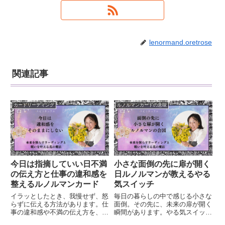
lenormand.oretrose
関連記事
カードリーディング
ルノルマンカードの意味
今日は指摘していい日不満
小さな面倒の先に扉が開く
の伝え方と仕事の違和感を
日ルノルマンが教えるやる
整えるルノルマンカード
気スイッチ
イラッとしたとき、我慢せず、怒
毎日の暮らしの中で感じる小さな
らずに伝える方法があります。仕
面倒。その先に、未来の扉が開く
事の違和感や不満の伝え方を、体
瞬間があります。やる気スイッチ
験談とルノルマンカードを通して
の入れ方、暮らしを整える習慣、