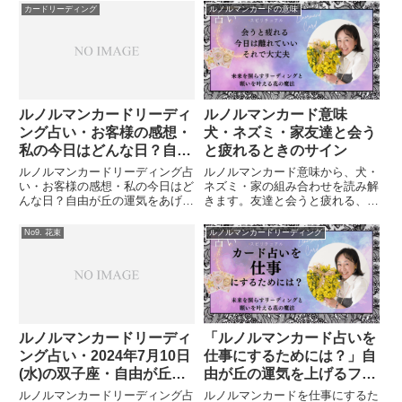
整理しました。今日は感情ではな
ルノルマンカード「鍵 子供 ム
カードリーディング
ルノルマンカードの意味
く、仕事として整える日。
チ」からのメッセージと今日の行
動提案をお届けします。
ルノルマンカードリーディ
ルノルマンカード意味
ング占い・お客様の感想・
犬・ネズミ・家友達と会う
私の今日はどんな日？自由
と疲れるときのサイン
が丘の運気をあげるフォー
ルノルマンカードリーディング占
ルノルマンカード意味から、犬・
チュンフラワー＆カードセ
い・お客様の感想・私の今日はど
ネズミ・家の組み合わせを読み解
んな日？自由が丘の運気をあげる
きます。友達と会うと疲れる、人
ラピスト
フォーチュンフラワー＆カードセ
間関係に違和感を感じたとき、距
ラピスト私の今日はどんな日？を
離を置いていいサインと心の守り
No9. 花束
ルノルマンカードリーディング
見てみました。それから、先日フ
方を体験談と共にお伝えします。
ォーチュンフラワーリーディング
を受けてくださったお客様がそ
の...
ルノルマンカードリーディ
「ルノルマンカード占いを
ング占い・2024年7月10日
仕事にするためには？」自
(水)の双子座・自由が丘の
由が丘の運気を上げるフォ
運気をあげるフォーチュン
ーチュンフラワー&カード
ルノルマンカードリーディング占
ルノルマンカードを仕事にするた